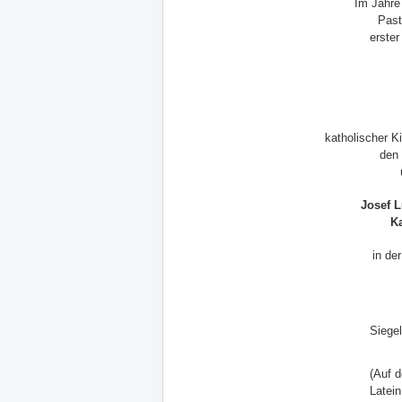
Im Jahre
Past
erster
katholischer K
den 
Josef 
K
in de
Siegel
(Auf d
Latein