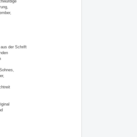
chwürdige
rung,
vember,
aus der Schrift
unden
n
 Sohnes,
er,
htreit
ginal
nd