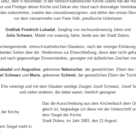
 1882, dem 9 November, in der römisch-katholischer Kirche Dubno hat der ho
or und Prediger dieser Kirche und Dekan des Uesd nach dreimaliger Vereinba
 den siebzehnten, zweiter den vierundzwanzigsten, und dritter den ersten No
vor dem versammelte zum Feier Volk, preußische Untertanen
Gottlieb Friedrich Lubadal
, Jüngling von sechsundzwanzig Jahre und
Julie Schwarz
, Mädel von zwanzig Jahre, beide aus der Stadt Dubno,
irchengemeinde, römisch-katholischen Glaubens, nach der strenger Erklärung 
beiden Seiten über die Hindernisse zur Eheschließung, diese aber nicht gef
und nach gegenseitiger Einverständnis, gezeigter mit äußerlichen Zeichen vo
Lubadal
und
Augustine
, geborener
Neberscher
, der gesetzlichen Eltern des
arl Schwarz
und
Marie
, geborener
Schtreit
, der gesetzlichen Eltern der Tocht
r Ehe vereinigt und mit dem Glauben würdige Zeugen Josef Schwarz, Josef Sc
und vielen anderen, die dabei waren, feierlich gesegnet.
Das die Ausschreibung aus dem Kirchenbuch dem Ori
gleich ist, beglaubige ich diese
mit der Unterschrift u
 der Kirche
dem Siegel der Kirche.
Stadt Dubno, im Jahr 1883, den 21 August.
em Siegel steht in
: