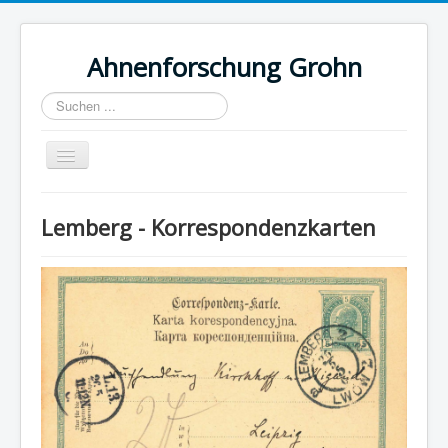
Ahnenforschung Grohn
Suchen
...
Navigation
an/aus
Home
Lemberg - Korrespondenzkarten
Ahnenforschung
Grohn
Wolhynien
Galizien
Reiseberichte
Verschiedenes
Impressum