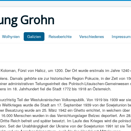
ung Grohn
Wolhynien
Galizien
Reiseberichte
Verschiedenes
Impressum
 Koloman, Fürst von Halicz, um 1200. Der Ort wurde erstmals im Jahre 1240 
olens. Damals gehörte sie zur historischen Region Pokucie, in der Zeit von 1
einer administrativen Teilungseinheit des Polnisch-Litauischen-Gemeinwesen
s im 18. Jahrhundert fiel die Stadt 1772 bis 1918 an Österreich.
urzfristig Teil der Westukrainischen Volksrepublik. Von 1919 bis 1939 war s
n Weltkrieges wurde die Stadt am 17. September 1939 von der Sowjetunion b
er Besatzung wurde am 25. März 1942 ein Ghetto errichtet, in welchem über
16.000 Menschen wurden in das Vernichtungslager Belzec deportiert. Am 28.
itte Reich befreit und später besetzt. Im Laufe des Krieges wird die polnisc
ion. Seit der Unabhängigkeit der Ukraine von der Sowjetunion 1991 ist sie Tei