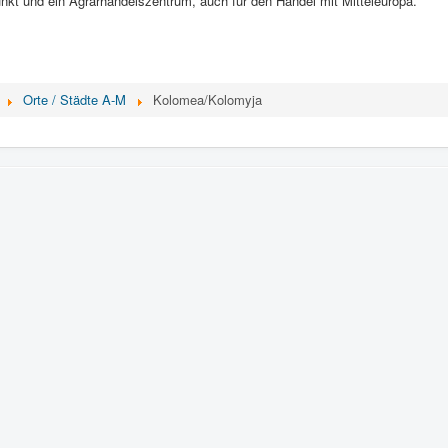
nkt und ein Agrarhandelszentrum, auch für den Handel mit Mitteleuropa.
Orte / Städte A-M
Kolomea/Kolomyja